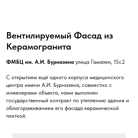
Выполнение работ по устройству
Вентилируемый Фасад из
вентилируемого фасада с
Керамогранита
утеплением здания
ФМБЦ им. А.И. Бурназяна
улица Гамалеи, 15с2
С открытием ещё одного корпуса медицинского
центра имени А.И. Бурназяна, совместно с
инженерами объекта, нами выполнен
государственный контракт по утеплению здания и
облагораживанием его фасада керамической
плиткой.