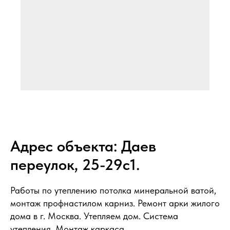
Модернизация Арки жилого дома.
Адрес объекта: Даев
Утепление потолка и обшив
профнастилом
переулок, 25-29с1.
Работы по утеплению потолка минеральной ватой,
монтаж профнастилом карниз. Ремонт арки жилого
дома в г. Москва. Утепляем дом. Система
утепления. Монтаж каркаса.