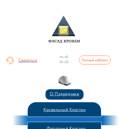
пн-сб
Связаться
Личный кабинет
10–20
О Подрядчике
Кровельный Кластер
Фасадный Кластер