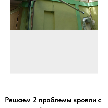
Ремонт парапета кровли с креплением
Решаем 2 проблемы кровли с
на Т-ешки (кровельные костыли)