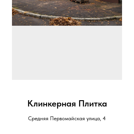
Клинкерная Плитка
Выполнен ремонт фасада по
облицовке клинкерной плиткой
Измайлово (ВАО)
Средняя Первомайская улица, 4