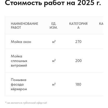
Стоимость работ на 2025 г.
НАИМЕНОВАНИЕ
ЕД.
КАТЕГОРИЯ
КАТЕ
РАБОТ
ИЗМ.
A
Мойка окон
м²
270
3
Мойка
сплошных
м²
200
2
витражей
Помывка
фасада
м²
180
2
кёрхером
* не является публичной офертой