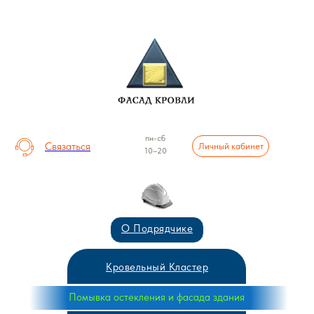
пн-сб
Связаться
Личный кабинет
10–20
О Подрядчике
Кровельный Кластер
Помывка остекления и фасада здания